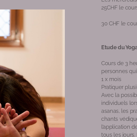
25CHF le cou
30 CHF le cour
Etude du Yog
Cours de 3 heu
personnes qui 
1 x mois
Pratiquer plus
Avec la possib
individuels lo
asanas, les pra
chants védique
l’application 
tous les jours.