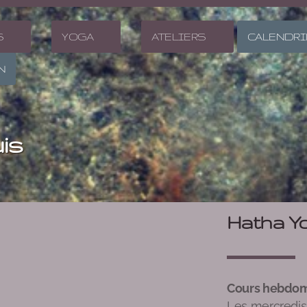
S
YOGA
ATELIERS
CALENDRI
N
is
Hatha Yo
Cours hebdom
Les mercredis