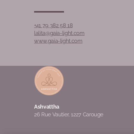
+41 79 382 58 18
lalita@gaia-light.com
www.gaia-light.com
Ashvattha
26 Rue Vautier, 1227 Carouge