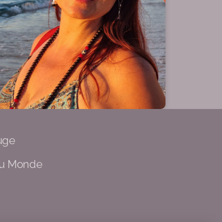
uge
du Monde