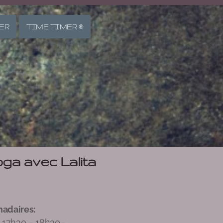
ER
TIME TIMER ®
ga avec Lalita
adaires:
 17h30 – 18h30.-