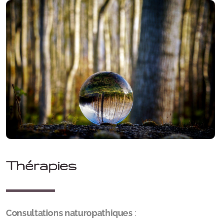
Cercle de Chants Sacrés et Tambours avec Vijaya |
Vendredi 1sem/2
Construction de Tambours avec Chloé et Lalita |
Espace Nature d'Ashvattha - Genève | 22-23 août
Thérapies
A propos du projet
Contribution Financière
Consultations naturopathiques
:
Toutes les contributions