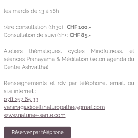
les mardis de 13 à 16h
Contribution Achat Objets inspirants
Contibution Réservation Soins & Expériences
1ère consultation (1h30) :
CHF 100.-
Consultation de suivi (1h) :
CHF 85.-
Contribution Achat Time Timer
Ateliers thématiques, cycles Mindfulness, et
séances Pranayama & Méditation (selon agenda du
Centre Ashvattha)
Renseignements et rdv par téléphone, email, ou
site internet :
078 257 65 33
vaninagiudicelli.naturopathe@gmail.com
www.naturae-sante.com
Réservez par téléphone