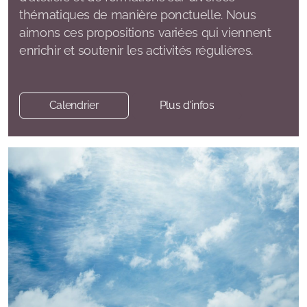
Deolinda Ryser | Massages Thérapeutiques - Soin
thématiques de manière ponctuelle. Nous
aimons ces propositions variées qui viennent
sonore et vibratoire – Soin quantique
enrichir et soutenir les activités régulières.
Vanina Giudicelli | Naturopathe - Instructrice
Méditation & pranayama
Calendrier
Plus d'infos
Hanna Elina | Souffle - Énergie holistique - Sauna
finlandais
Nicole Hermann I Breathwork - Cercles – Soin
énérgetique – Accompagnement et mentoring
Lun 18h-19h30 | Hatha Yoga | Maïlys
Ma 17h30-18h30 | Yoga Pilate & CO | Laetitia