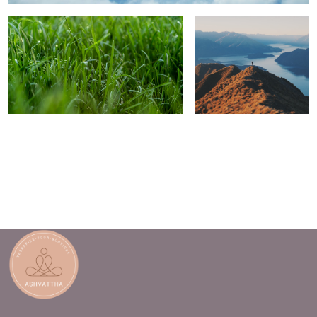
Ma 19h-20h | Méditation et Pranayama | Vanina
Me 12h30-13h30 | Yoga | Elsa
Me 17h30-18h30 | Hatha Yoga | Lalita
Me 19h15-20h30 | Yoga | Aurore Bhavani
Je 9h-12h ou 14h-17h | Etude du Yoga | Lalita
Ve 12h15-13h30 | Vinyasayoga | Maria
Hutte de Sudation avec Chloé et Lalita | Espace
Nature d'Ashvattha - Genève | samedi 20 juin dès
14h00
Voyage sonore | Deolinda - 2 lundis/mois