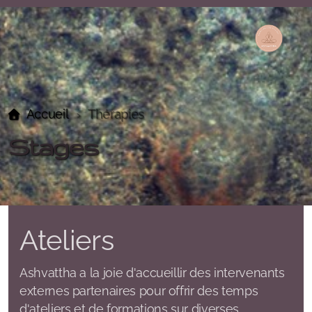
Contact
Accueil
Thérapies
Stages
Lalita Bauquis | Thérapie craniosacrale - Massages
Thérapeutiques - Soins Énergétiques
Samira Aïche | Réflexologie - Soins Energétiques
Ateliers
Laurence David | Massage - Hypnose - Autour de la
naissance
Ashvattha a la joie d'accueillir des intervenants
externes partenaires pour offrir des temps
Aline Frey | Thérapie craniosacrale - Massothérapie
d'ateliers et de formations sur diverses