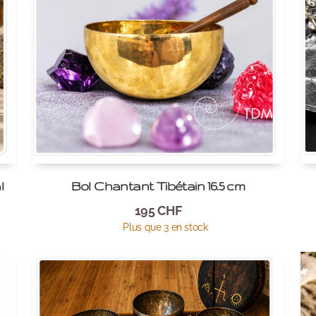
l
Bol Chantant Tibétain 16.5 cm
195
CHF
Plus que 3 en stock