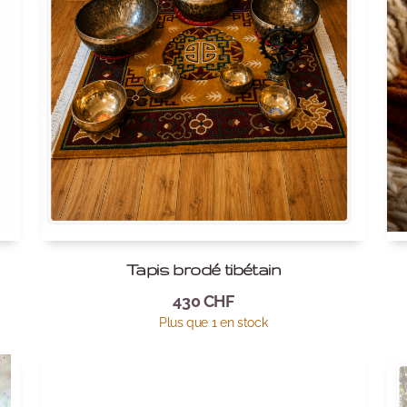
Tapis brodé tibétain
430
CHF
Plus que 1 en stock