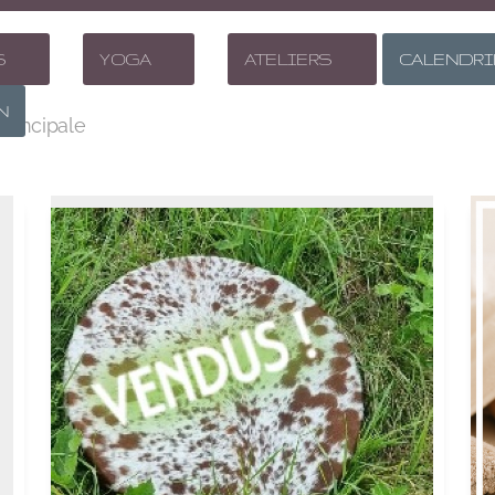
S
YOGA
ATELIERS
CALENDRI
N
principale