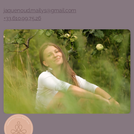
jaquenoud.mailys@gmail.com
Cercle de Chants Sacrés et Tambours avec Vijaya |
+33.610.99.75.26
Vendredi 1sem/2
Construction de Tambours avec Chloé et Lalita |
Espace Nature d'Ashvattha - Genève | 22-23 août
A propos du projet
Contribution Financière
Toutes les contributions