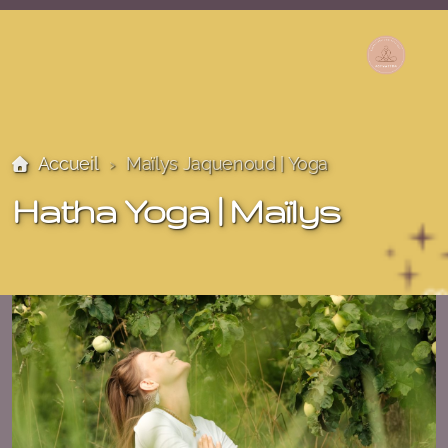
Contact
Accueil
Maïlys Jaquenoud | Yoga
Hatha Yoga | Maïlys
Lalita Bauquis | Thérapie craniosacrale - Massages
Thérapeutiques - Soins Énergétiques
Samira Aïche | Réflexologie - Soins Energétiques
Laurence David | Massage - Hypnose - Autour de la
naissance
Aline Frey | Thérapie craniosacrale - Massothérapie