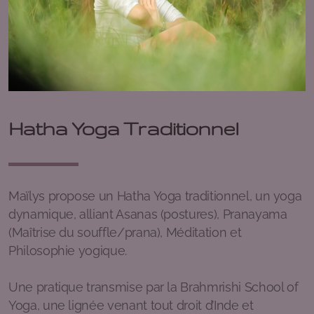
Deolinda Ryser | Massages Thérapeutiques - Soin
sonore et vibratoire – Soin quantique
Vanina Giudicelli | Naturopathe - Instructrice
Méditation & pranayama
Hanna Elina | Souffle - Énergie holistique - Sauna
Hatha Yoga Traditionnel
finlandais
Nicole Hermann I Breathwork - Cercles – Soin
énérgetique – Accompagnement et mentoring
Maïlys propose un Hatha Yoga traditionnel, un yoga
dynamique, alliant Asanas (postures), Pranayama
(Maîtrise du souffle/prana), Méditation et
Philosophie yogique.
Lun 18h-19h30 | Hatha Yoga | Maïlys
Une pratique transmise par la Brahmrishi School of
Ma 17h30-18h30 | Yoga Pilate & CO | Laetitia
Yoga, une lignée venant tout droit d’Inde et