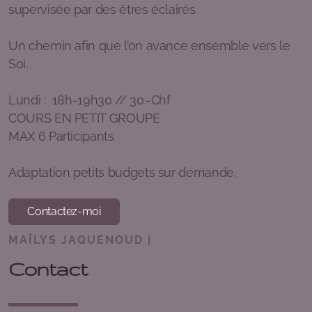
supervisée par des êtres éclairés.
Ma 19h-20h | Méditation et Pranayama | Vanina
Me 12h30-13h30 | Yoga | Elsa
Un chemin afin que l’on avance ensemble vers le
Soi.
Me 17h30-18h30 | Hatha Yoga | Lalita
Lundi : 18h-19h30 // 30.-Chf
Me 19h15-20h30 | Yoga | Aurore Bhavani
COURS EN PETIT GROUPE
Je 9h-12h ou 14h-17h | Etude du Yoga | Lalita
MAX 6 Participants
Ve 12h15-13h30 | Vinyasayoga | Maria
Adaptation petits budgets sur demande.
Contactez-moi
Hutte de Sudation avec Chloé et Lalita | Espace
MAÏLYS JAQUENOUD |
Nature d'Ashvattha - Genève | samedi 20 juin dès
Contact
14h00
Voyage sonore | Deolinda - 2 lundis/mois