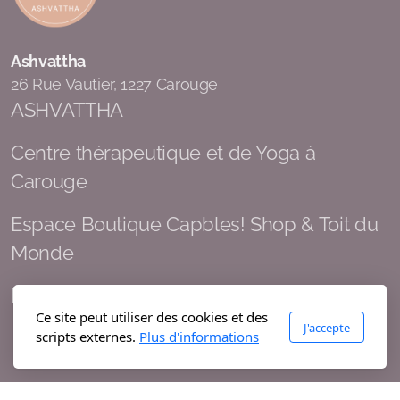
Contribution Achat Objets inspirants
Ashvattha
Contibution Réservation Soins & Expériences
26 Rue Vautier, 1227 Carouge
ASHVATTHA
Contribution Achat Time Timer
Centre thérapeutique et de Yoga à
Carouge
Espace Boutique Capbles! Shop & Toit du
Monde
Espace Nature à Genève
Ce site peut utiliser des cookies et des
J'accepte
scripts externes.
Plus d'informations