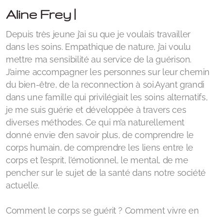
Ma 17h30-18h30 | Yoga Pilate & CO | Laetitia
Aline Frey |
Ma 19h-20h | Méditation et Pranayama | Vanina
Depuis très jeune j’ai su que je voulais travailler
Me 12h30-13h30 | Yoga | Elsa
dans les soins. Empathique de nature, j’ai voulu
mettre ma sensibilité au service de la guérison.
Me 17h30-18h30 | Hatha Yoga | Lalita
J’aime accompagner les personnes sur leur chemin
du bien-être, de la reconnection à soi.Ayant grandi
Me 19h15-20h30 | Yoga | Aurore Bhavani
dans une famille qui privilégiait les soins alternatifs,
Je 9h-12h ou 14h-17h | Etude du Yoga | Lalita
je me suis guérie et développée à travers ces
diverses méthodes. Ce qui m’a naturellement
Ve 12h15-13h30 | Vinyasayoga | Maria
donné envie d’en savoir plus, de comprendre le
corps humain, de comprendre les liens entre le
corps et l’esprit, l’émotionnel, le mental, de me
pencher sur le sujet de la santé dans notre société
Hutte de Sudation avec Chloé et Lalita | Espace
actuelle.
Nature d'Ashvattha - Genève | samedi 20 juin dès
14h00
Comment le corps se guérit ? Comment vivre en