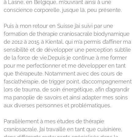
à Lasne, en Belgique, m’ouvrant ainsi à une
Toutes les contributions
conscience corporelle, jusque là, peu présente.
Contribution Achat Objets inspirants
Puis à mon retour en Suisse j’ai suivi par une
formation de thérapie craniosacrale biodynamique
Contibution Réservation Soins & Expériences
de 2012 à 2015 à Kiental, qui m’a permis d’affiner ma
Contribution Achat Time Timer
sensibilité et de développer une perception subtile
de la force de vie.Depuis je continue à me former
pour me perfectionner et me développer en tant
que thérapeute. Notamment avec des cours de
fasciathérapie, de trigger point, d’accompagnement
lors de trauma, de soin énergétique, afin d’agrandir
ma panoplie de savoirs et ainsi adapter mes soins
aux diverses personnes et problématiques.
Parallèlement à mes études de thérapie
craniosacrale, j’ai travaillé en tant que cuisinière,