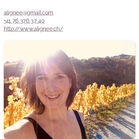
Massothérapie
alignee@gmail.com
Deolinda Ryser | Massages Thérapeutiques - Soin
+41 76 376 37 40
sonore et vibratoire – Soin quantique
http://www.alignee.ch/
Vanina Giudicelli | Naturopathe - Instructrice
Méditation & pranayama
Hanna Elina | Souffle - Énergie holistique - Sauna
finlandais
Nicole Hermann I Breathwork - Cercles – Soin
énérgetique – Accompagnement et mentoring
Lun 18h-19h30 | Hatha Yoga | Maïlys