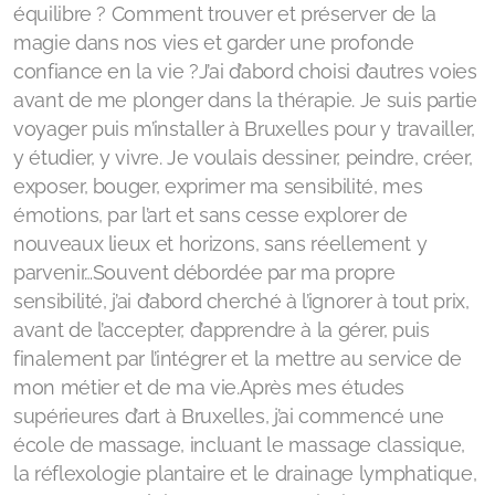
équilibre ? Comment trouver et préserver de la
Voyage sonore | Deolinda - 2 lundis/mois
magie dans nos vies et garder une profonde
confiance en la vie ?J’ai d’abord choisi d’autres voies
Cercle de Chants Sacrés et Tambours avec Vijaya |
avant de me plonger dans la thérapie. Je suis partie
Vendredi 1sem/2
voyager puis m’installer à Bruxelles pour y travailler,
y étudier, y vivre. Je voulais dessiner, peindre, créer,
Construction de Tambours avec Chloé et Lalita |
exposer, bouger, exprimer ma sensibilité, mes
Espace Nature d'Ashvattha - Genève | 22-23 août
émotions, par l’art et sans cesse explorer de
nouveaux lieux et horizons, sans réellement y
parvenir…Souvent débordée par ma propre
sensibilité, j’ai d’abord cherché à l’ignorer à tout prix,
avant de l’accepter, d’apprendre à la gérer, puis
finalement par l’intégrer et la mettre au service de
mon métier et de ma vie.Après mes études
supérieures d’art à Bruxelles, j’ai commencé une
A propos du projet
école de massage, incluant le massage classique,
Contribution Financière
la réflexologie plantaire et le drainage lymphatique,