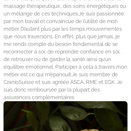
massage thérapeutique, des soins énergétiques ou
un mélange de ces techniques.Je suis passionnée
par mon travail et convaincue de l’utilité de mon
métier. D’autant plus par les temps mouvementés
que nous traversons. En effet, plus que jamais, je
me rends compte du besoin fondamental de se
reconnecter à soi, de reprendre confiance en soi,
de retrouver ou de garder la santé ainsi qu’un
équilibre émotionnel. Participer à cela à travers mon
métier est ce qui m’épanouit.Je suis membre de
CranioSuisse et suis agréée ASCA, RME et EGK. Je
suis donc remboursée par la plupart des
assurances complémentaires.