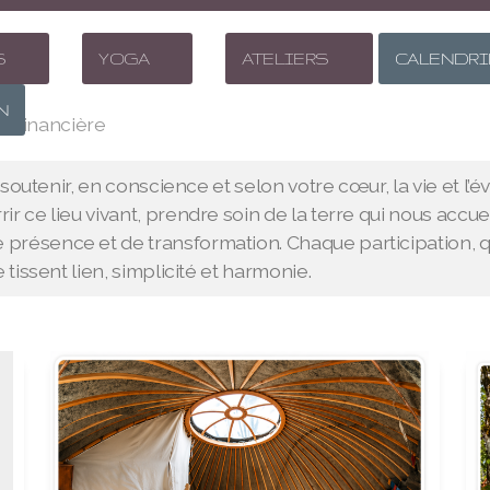
S
YOGA
ATELIERS
CALENDRI
N
n financière
à soutenir, en conscience et selon votre cœur, la vie et l’
ir ce lieu vivant, prendre soin de la terre qui nous ac
résence et de transformation. Chaque participation, quel
 tissent lien, simplicité et harmonie.