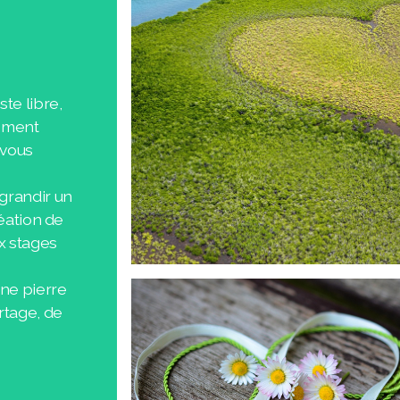
te libre,
lement
 vous
 grandir un
réation de
x stages
une pierre
artage, de